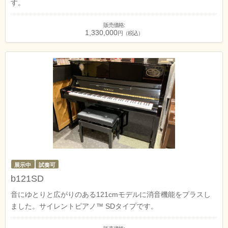
す。
販売価格:
1,330,000
円（税込）
展示中
試奏可
b121SD
音にゆとりと広がりのある121cmモデルに消音機能をプラスし
ました。サイレントピアノ™ SDタイプです。