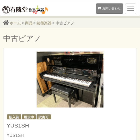
お問い合わせ
Togg
navi
ホーム
>
商品
>
鍵盤楽器
> 中古ピアノ
中古ピアノ
新入荷
展示中
試奏可
YUS1SH
YUS1SH