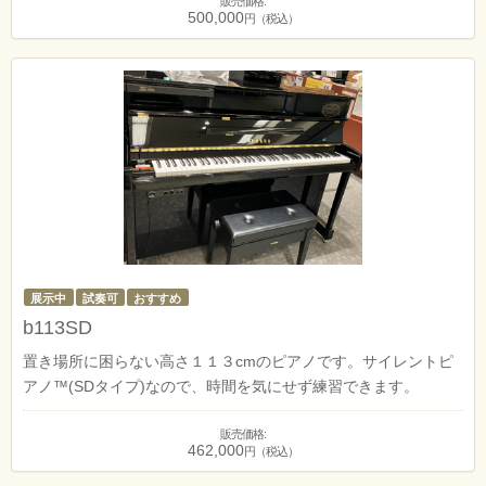
販売価格:
500,000
円（税込）
展示中
試奏可
おすすめ
b113SD
置き場所に困らない高さ１１３cmのピアノです。サイレントピ
アノ™(SDタイプ)なので、時間を気にせず練習できます。
販売価格:
462,000
円（税込）